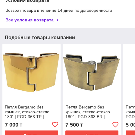
Условия возврата
Возврат товара в течение 14 дней по договоренности
Все условия возврата
Подобные товары компании
Петля Bergamo без
Петля Bergamo без
Петл
крышек, стекло-стекло
крышек, стекло-стекло
крыш
180˚ | FGD-363 TP |
180˚ | FGD-363 BR |
FGD-
Золото
Бронзовая
7 000
7 500
5 0
₸
₸