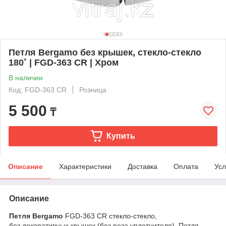
Петля Bergamo без крышек, стекло-стекло
180˚ | FGD-363 CR | Хром
В наличии
Код: FGD-363 CR
Розница
5 500
₸
Купить
Описание
Характеристики
Доставка
Оплата
Усл
Описание
Петля Bergamo
FGD-363 CR стекло-стекло,
без декоративных крышек (без реза уплотнителя).
Петля