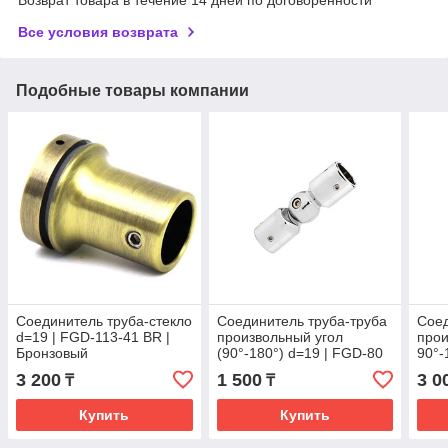
Все условия возврата
Подобные товары компании
Соединитель труба-стекло
Соединитель труба-труба
Соед
d=19 | FGD-113-41 BR |
произвольный угол
прои
Бронзовый
(90°-180°) d=19 | FGD-80
90°-
ZN/CR | Хром
Чер
3 200
1 500
3 0
₸
₸
Купить
Купить