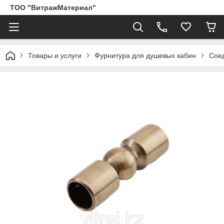
ТОО "ВитражМатериал"
Товары и услуги
Фурнитура для душевых кабин
Соед