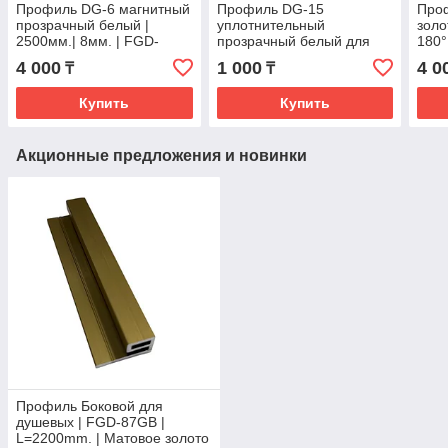
Профиль DG-6 магнитный
Профиль DG-15
Про
прозрачный белый |
уплотнительный
золо
2500мм.| 8мм. | FGD-
прозрачный белый для
180°
386/2.5 CL
раздвижной душевой, Ус
FGD
4 000
1 000
4 0
₸
₸
26 мм. | 2500мм.| FGD-
213/2,5 CL
Купить
Купить
Акционные предложения и новинки
Профиль Боковой для
душевых | FGD-87GB |
L=2200mm. | Матовое золото