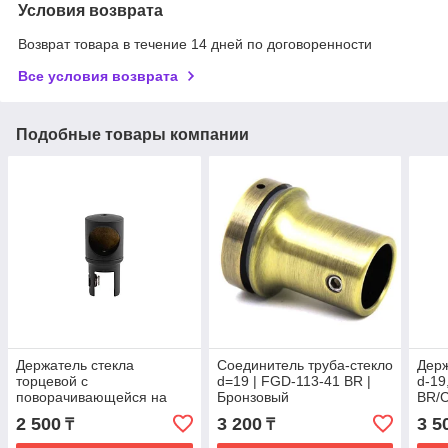
Условия возврата
Возврат товара в течение 14 дней по договоренности
Все условия возврата
Подобные товары компании
Держатель стекла
Соединитель труба-стекло
Держ
торцевой с
d=19 | FGD-113-41 BR |
d-19
поворачивающейся на
Бронзовый
BR/C
360° нижней частью d=19
2 500
3 200
3 5
₸
₸
| FGD-85 Black | Черный