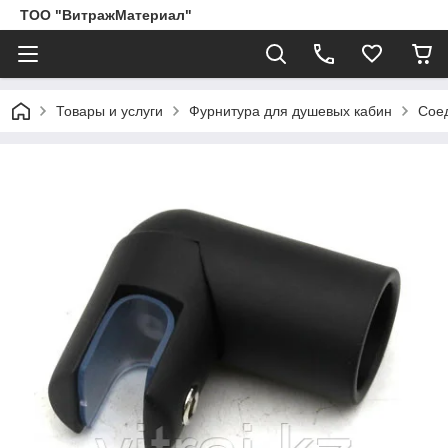
ТОО "ВитражМатериал"
Товары и услуги
Фурнитура для душевых кабин
Соед