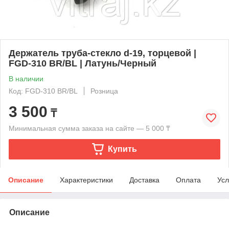
Держатель труба-стекло d-19, торцевой |
FGD-310 BR/BL | Латунь/Черный
В наличии
Код: FGD-310 BR/BL
Розница
3 500
₸
Минимальная сумма заказа на сайте — 5 000 ₸
Купить
Описание
Характеристики
Доставка
Оплата
Усл
Описание