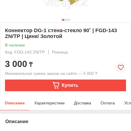
Коннектор DG-1 стена-стекло 90˚ | FGD-143
ZN/TP | Цинк/ Золотой
В наличии
Код: FGD-143 ZN/TP
Розница
3 000
₸
Минимальная сумма заказа на сайте — 5 000 ₸
Купить
Описание
Характеристики
Доставка
Оплата
Усл
Описание