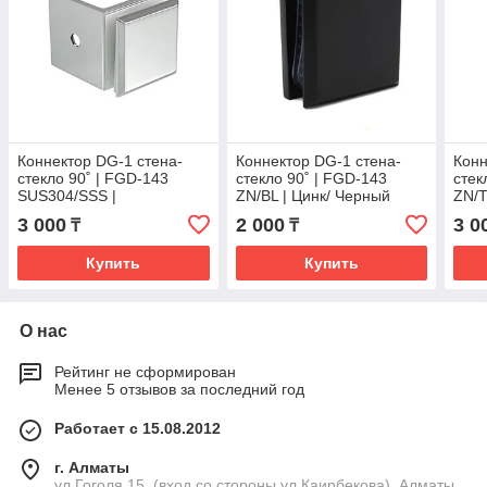
Коннектор DG-1 стена-
Коннектор DG-1 стена-
Конн
стекло 90˚ | FGD-143
стекло 90˚ | FGD-143
стек
SUS304/SSS |
ZN/BL | Цинк/ Черный
ZN/T
Нержавейка/Матовая
3 000
2 000
3 0
₸
₸
Купить
Купить
О нас
Рейтинг не сформирован
Менее 5 отзывов за последний год
Работает с 15.08.2012
г. Алматы
ул.Гоголя 15, (вход со стороны ул.Каирбекова), Алматы,