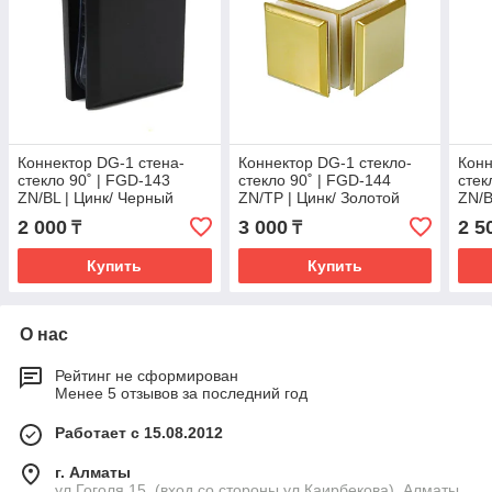
Коннектор DG-1 стена-
Коннектор DG-1 стекло-
Конн
стекло 90˚ | FGD-143
стекло 90˚ | FGD-144
стек
ZN/BL | Цинк/ Черный
ZN/TP | Цинк/ Золотой
ZN/B
2 000
3 000
2 5
₸
₸
Купить
Купить
О нас
Рейтинг не сформирован
Менее 5 отзывов за последний год
Работает с 15.08.2012
г. Алматы
ул.Гоголя 15, (вход со стороны ул.Каирбекова), Алматы,