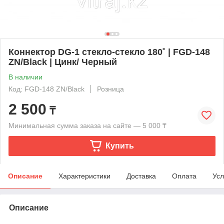
Коннектор DG-1 стекло-стекло 180˚ | FGD-148
ZN/Black | Цинк/ Черный
В наличии
Код: FGD-148 ZN/Black
Розница
2 500
₸
Минимальная сумма заказа на сайте — 5 000 ₸
Купить
Описание
Характеристики
Доставка
Оплата
Усл
Описание