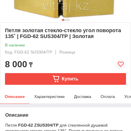
Петля золотая стекло-стекло угол поворота
135˚ | FGD-62 SUS304/TP | Золотая
В наличии
Код: FGD-62 SUS304/TP
Розница
8 000
₸
Купить
Описание
Характеристики
Доставка
Оплата
Усл
Описание
Петля
FGD-62 ZSUS304/TP
для стеклянной душевой
креплением стекло-стекло 135°. Петля выполнена из латуни