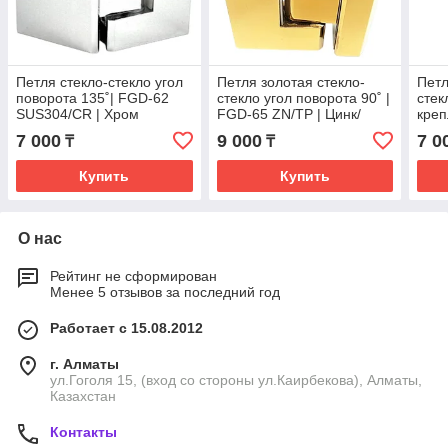
Петля стекло-стекло угол
Петля золотая стекло-
Петл
поворота 135˚| FGD-62
стекло угол поворота 90˚ |
стек
SUS304/CR | Хром
FGD-65 ZN/TP | Цинк/
креп
Золотая
57SU
7 000
9 000
7 0
₸
₸
Купить
Купить
О нас
Рейтинг не сформирован
Менее 5 отзывов за последний год
Работает с 15.08.2012
г. Алматы
ул.Гоголя 15, (вход со стороны ул.Каирбекова), Алматы,
Казахстан
Контакты