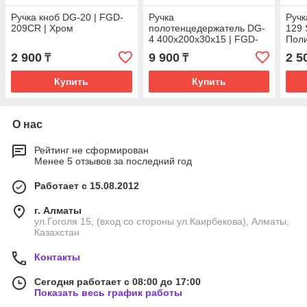
Ручка кноб DG-20 | FGD-
Ручка
Ручк
209CR | Хром
полотенцедержатель DG-
129 
4 400х200х30х15 | FGD-
Пол
326 SUS304/PSS |
2 900
9 900
2 5
₸
₸
Полированный
Купить
Купить
О нас
Рейтинг не сформирован
Менее 5 отзывов за последний год
Работает с 15.08.2012
г. Алматы
ул.Гоголя 15, (вход со стороны ул.Каирбекова), Алматы,
Казахстан
Контакты
Сегодня работает с 08:00 до 17:00
Показать весь график работы