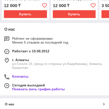
золото
сталь
SUS3
12 000
12 000
3 5
₸
₸
Купить
Купить
О нас
Рейтинг не сформирован
Менее 5 отзывов за последний год
Работает с 15.08.2012
г. Алматы
ул.Гоголя 15, (вход со стороны ул.Каирбекова), Алматы,
Казахстан
Контакты
Сегодня выходной
Показать весь график работы
О нас