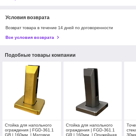
Условия возврата
Возврат товара в течение 14 дней по договоренности
Все условия возврата
Подобные товары компании
Стойка для напольного
Стойка для напольного
Точе
ограждения | FGD-361.1
ограждения | FGD-361.1
стек
GB | 160мм. | Матовое
GR | 160мм. | Оружейная
30мм