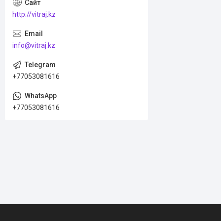
http://vitraj.kz
info@vitraj.kz
+77053081616
+77053081616