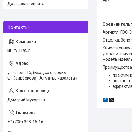
Доставка и оплата
Соединитель 
Артикул: FDC-3
Отделка: Золо
Качественная 
ИП "VITRAJ"
устранить име
модель идеаль
Преимущества
ул.Гоголя 15, (вход со стороны
практично
ул.Каирбекова), Алматы, Казахстан
плотность
эффектив
Дмитрий Мухортов
+7 (705) 308-16-16