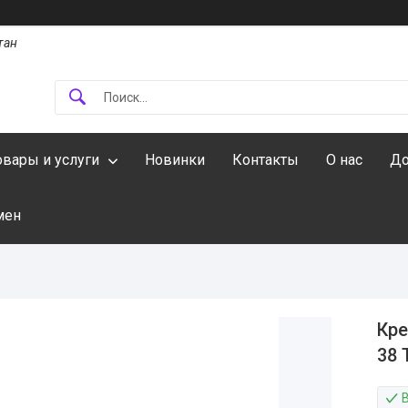
тан
овары и услуги
Новинки
Контакты
О нас
До
мен
Кре
38 