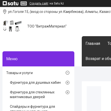
Создать сайт
на Satu.kz
ул.Гоголя 15, (вход со стороны ул.Каирбекова), Алматы, Казахс
ТОО "ВитражМатериал"
Главная
Т
Возврат и об
Товары и услуги
Фурнитура для душевых кабин
Фурнитура для стеклянных
маятниковых дверей
Спайдеры и фурнитура для