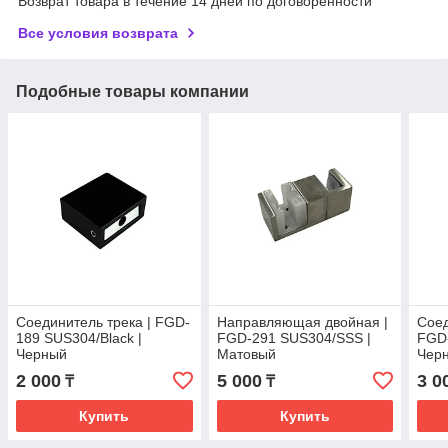
Возврат товара в течение 14 дней по договоренности
Все условия возврата
Подобные товары компании
Соединитель трека | FGD-
Направляющая двойная |
Соед
189 SUS304/Black |
FGD-291 SUS304/SSS |
FGD-
Черный
Матовый
Чер
2 000
5 000
3 0
₸
₸
Купить
Купить