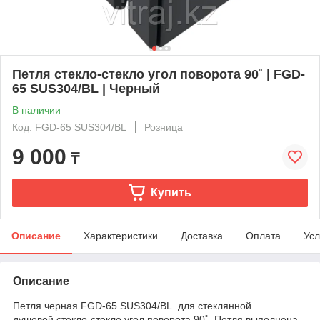
Петля стекло-стекло угол поворота 90˚ | FGD-
65 SUS304/BL | Черный
В наличии
Код: FGD-65 SUS304/BL
Розница
9 000
₸
Купить
Описание
Характеристики
Доставка
Оплата
Усл
Описание
Петля черная FGD-65 SUS304/BL
для стеклянной
душевой стекло-стекло угол поворота 90˚. Петля выполнена