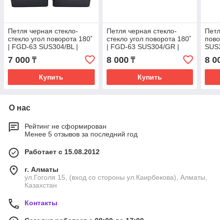
Петля черная стекло-
Петля черная стекло-
Петл
стекло угол поворота 180˚
стекло угол поворота 180˚
пово
| FGD-63 SUS304/BL |
| FGD-63 SUS304/GR |
SUS3
Черная матовая
Оружейная сталь
Нер
7 000
8 000
8 0
₸
₸
Купить
Купить
О нас
Рейтинг не сформирован
Менее 5 отзывов за последний год
Работает с 15.08.2012
г. Алматы
ул.Гоголя 15, (вход со стороны ул.Каирбекова), Алматы,
Казахстан
Контакты