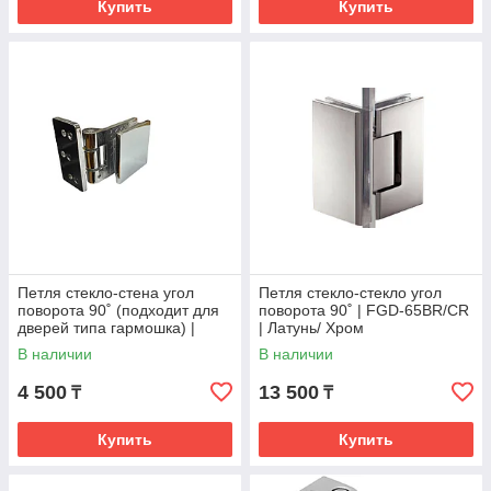
Купить
Купить
Петля стекло-стена угол
Петля стекло-стекло угол
поворота 90˚ (подходит для
поворота 90˚ | FGD-65BR/CR
дверей типа гармошка) |
| Латунь/ Хром
FGD-529 CR | Хром
В наличии
В наличии
4 500
13 500
₸
₸
Купить
Купить