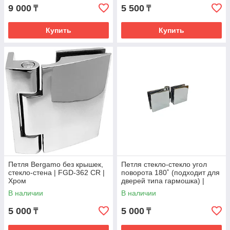
9 000
5 500
₸
₸
Купить
Купить
Петля Bergamo без крышек,
Петля стекло-стекло угол
стекло-стена | FGD-362 CR |
поворота 180˚ (подходит для
Хром
дверей типа гармошка) |
FGD-530 CR | Хром
В наличии
В наличии
5 000
5 000
₸
₸