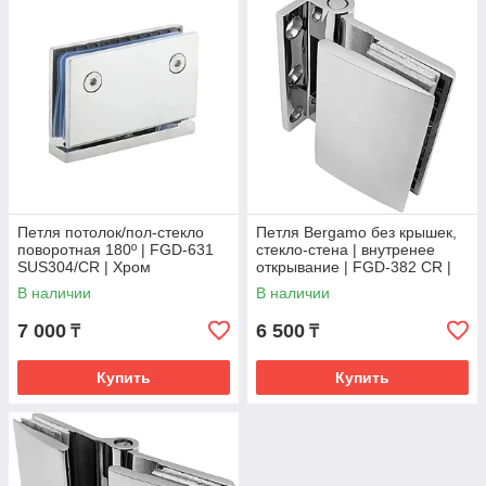
Петля потолок/пол-стекло
Петля Bergamo без крышек,
поворотная 180º | FGD-631
стекло-стена | внутренее
SUS304/CR | Хром
открывание | FGD-382 CR |
Хром
В наличии
В наличии
7 000
6 500
₸
₸
Купить
Купить