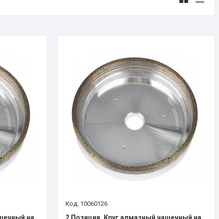
10060126
ашечный на
2 Позиция. Круг алмазный чашечный на