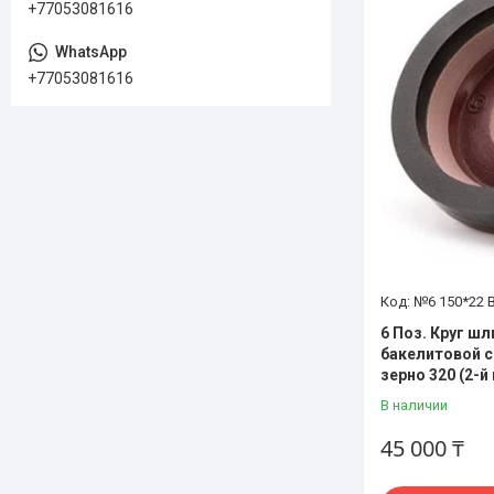
+77053081616
+77053081616
№6 150*22 
6 Поз. Круг ш
бакелитовой с
зерно 320 (2-й
В наличии
45 000 ₸