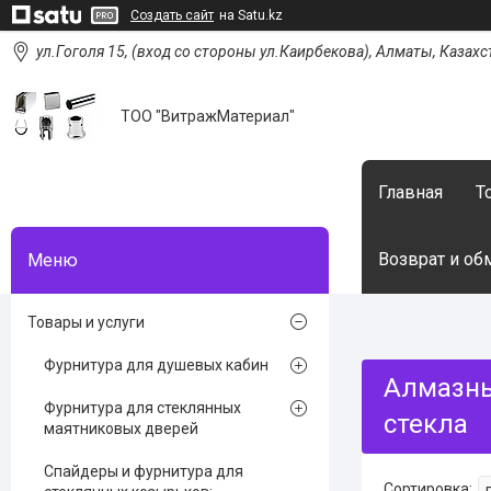
Создать сайт
на Satu.kz
ул.Гоголя 15, (вход со стороны ул.Каирбекова), Алматы, Казахс
ТОО "ВитражМатериал"
Главная
Т
Возврат и об
Товары и услуги
Фурнитура для душевых кабин
Алмазны
Фурнитура для стеклянных
стекла
маятниковых дверей
Спайдеры и фурнитура для