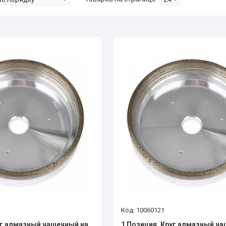
10060121
уг алмазный чашечный на
1 Позиция. Круг алмазный ч