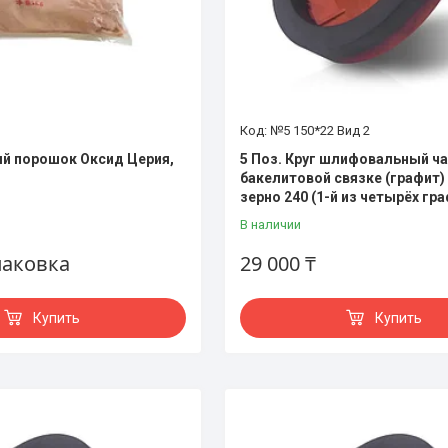
№5 150*22 Вид 2
й порошок Оксид Церия,
5 Поз. Круг шлифовальный ч
бакелитовой связке (графит)
зерно 240 (1-й из четырёх гр
В наличии
паковка
29 000 ₸
Купить
Купить