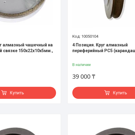
10050104
уг алмазный чашечный на
4 Позиция. Круг алмазный
 связке 150х22х10х5мм.,
периферийный РC5 (каранда
В наличии
39 000 ₸
Купить
Купить