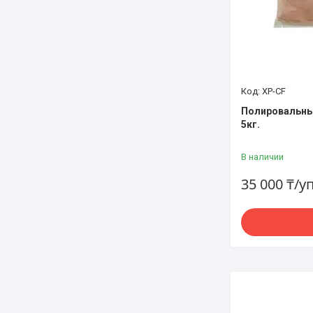
XP-CF
Полировальны
5кг.
В наличии
35 000 ₸/у