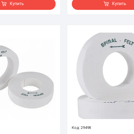
Купить
Купить
2949It