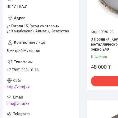
ИП "VITRAJ"
ул.Гоголя 15, (вход со стороны
ул.Каирбекова), Алматы, Казахстан
10060122
3 Позиция. Кр
металлической
зерно 240
Дмитрий Мухортов
В наличии
48 000 ₸
+7 (705) 308-16-16
http://vitraj.kz
info@vitraj.kz