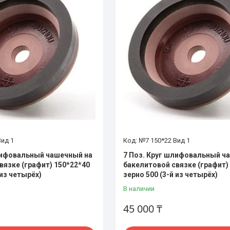
Вид 1
№7 150*22 Вид 1
лифовальный чашечный на
7 Поз. Круг шлифовальный ч
вязке (графит) 150*22*40
бакелитовой связке (графит)
 из четырёх)
зерно 500 (3-й из четырёх)
В наличии
45 000 ₸