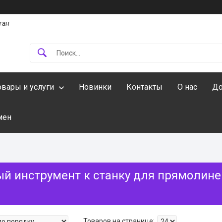
тан
овары и услуги
Новинки
Контакты
О нас
До
мен
й инструмент к станку для прямолин